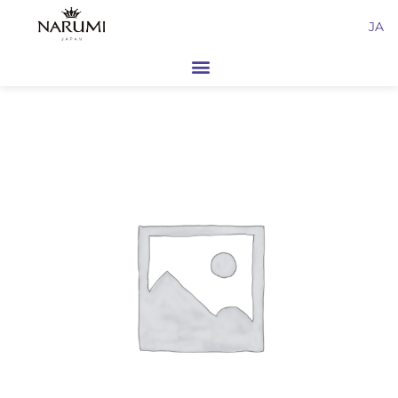
内
JA
容
を
ス
キ
ッ
プ