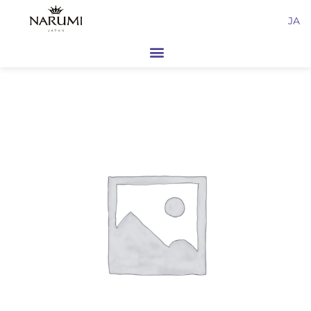
内
JA
容
を
ス
キ
ッ
プ