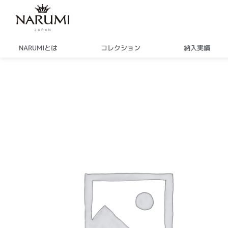
内
容
を
ス
NARUMIとは
コレクション
納入実績
キ
ッ
プ