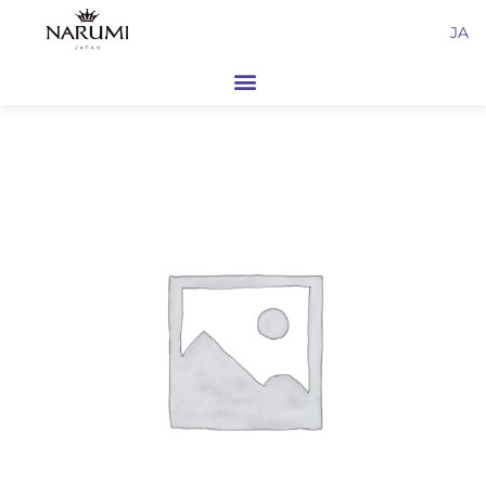
内
JA
容
を
ス
キ
ッ
プ