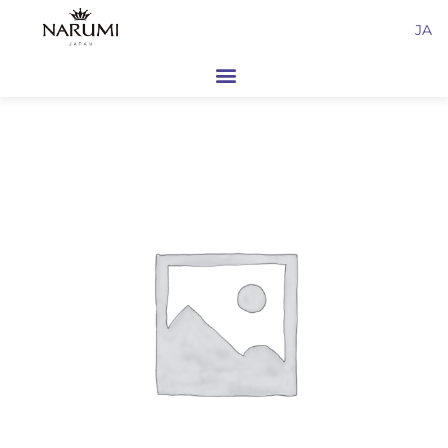
内
JA
容
を
ス
キ
ッ
プ