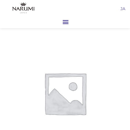
内
JA
容
を
ス
キ
ッ
プ