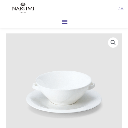
内
JA
容
を
ス
キ
ッ
プ