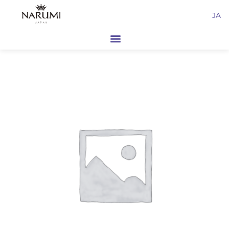
内
JA
容
を
ス
キ
ッ
プ