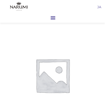
内
JA
容
を
ス
キ
ッ
プ